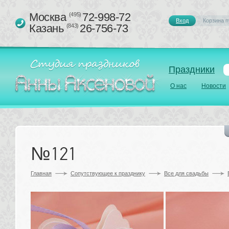
Москва 
72-998-72
(495)
Вход
Корзина п
Казань 
26-756-73
(843)
Праздники
О нас
Новости
№121
Главная
Сопутствующее к празднику 
Все для свадьбы