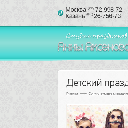
Москва 
72-998-72
(495)
Казань 
26-756-73
(843)
Детский праз
Главная
Сопутствующее к праздник