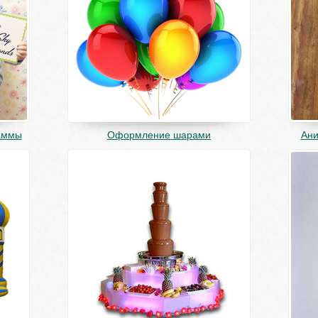
аммы
Оформление шарами
Ани