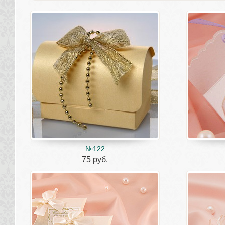
№122
75 руб.