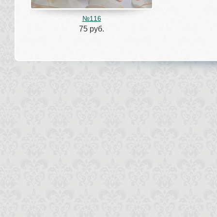
№116
75 руб.