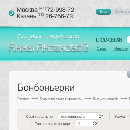
Москва 
72-998-72
(495)
Вход
Корзина п
Казань 
26-756-73
(843)
Праздники
О нас
Новости
Бонбоньерки
Главная
Сопутствующее к празднику 
Все для свадьбы
Сортировать по
Услуга
Товаров на странице