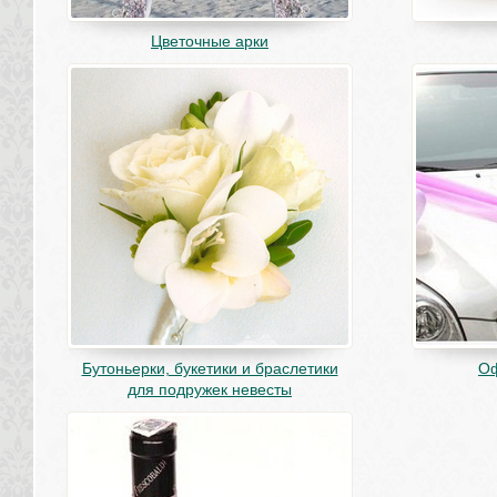
Цветочные арки
Бутоньерки, букетики и браслетики 
О
для подружек невесты