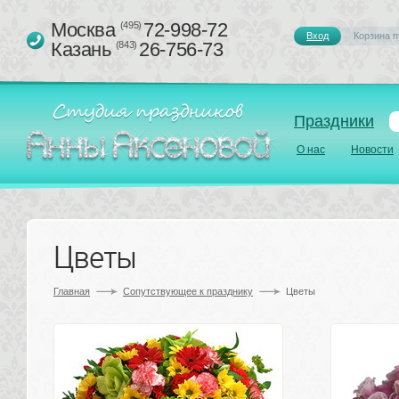
Москва 
72-998-72
(495)
Вход
Корзина п
Казань 
26-756-73
(843)
Праздники
О нас
Новости
Цветы
Главная
Сопутствующее к празднику 
Цветы