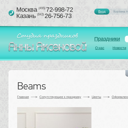
Москва 
72-998-72
(495)
Вход
Корзина п
Казань 
26-756-73
(843)
Праздники
О нас
Новости
Beams
Главная
Сопутствующее к празднику 
Цветы
Оформлени