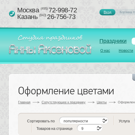
Москва 
72-998-72
(495)
Вход
Корзина п
Казань 
26-756-73
(843)
Праздники
О нас
Новости
Оформление цветами
Главная
Сопутствующее к празднику 
Цветы
Оформлени
Сортировать по
Услуга
Товаров на странице