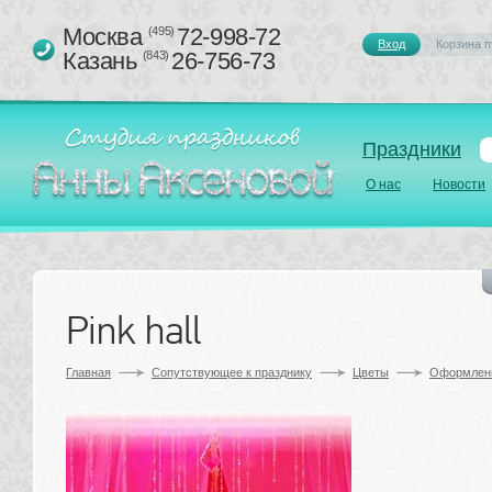
Москва 
72-998-72
(495)
Вход
Корзина п
Казань 
26-756-73
(843)
Праздники
О нас
Новости
Pink hall
Главная
Сопутствующее к празднику 
Цветы
Оформлени