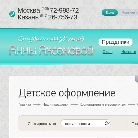
Москва 
72-998-72
(495)
Вход
Корзина п
Казань 
26-756-73
(843)
Праздники
О нас
Новости
Детское оформление
Главная
Наши праздники
Корпоративные мероприятия
Сортировать по
Тов