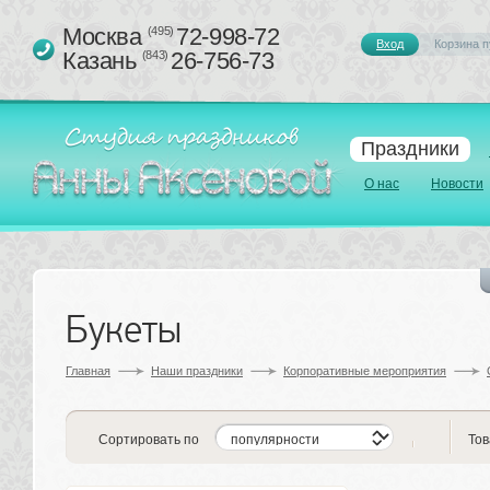
Москва 
72-998-72
(495)
Вход
Корзина п
Казань 
26-756-73
(843)
Праздники
О нас
Новости
Букеты
Главная
Наши праздники
Корпоративные мероприятия
Сортировать по
Тов