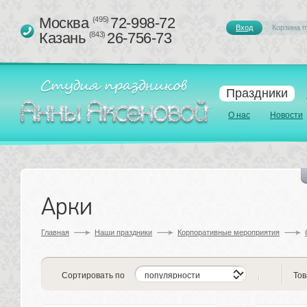
Москва 
72-998-72
(495)
Вход
Корзина п
Казань 
26-756-73
(843)
Праздники
О нас
Новости
Арки
Главная
Наши праздники
Корпоративные мероприятия
Сортировать по
Тов