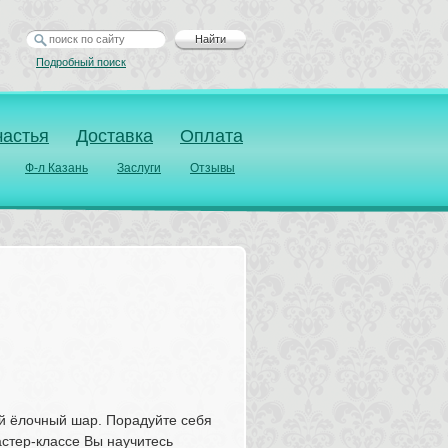
Найти
Подробный поиск
частья
Доставка
Оплата
Ф-л Казань
Заслуги
Отзывы
й ёлочный шар. Порадуйте себя 
тер-классе Вы научитесь 