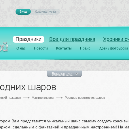
Вход
Корзина пуста 
Праздники
Все для праздника
Хроники с
О нас
Новости
Контакты
Прайс
Идеи / фотоуроки
Весь каталог
годних шаров
ский праздник
Мастер классы
Роспись новогодних шаров
отором Вам представится уникальный шанс самому создать красивы
арком, сделанным с фантазией и праздничным настроением! На мас