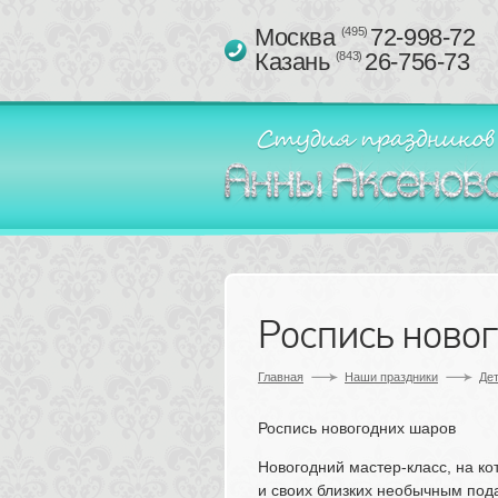
Москва 
72-998-72
(495)
Казань 
26-756-73
(843)
Роспись ново
Главная
Наши праздники
Дет
Роспись новогодних шаров
Новогодний мастер-класс, на к
и своих близких необычным под