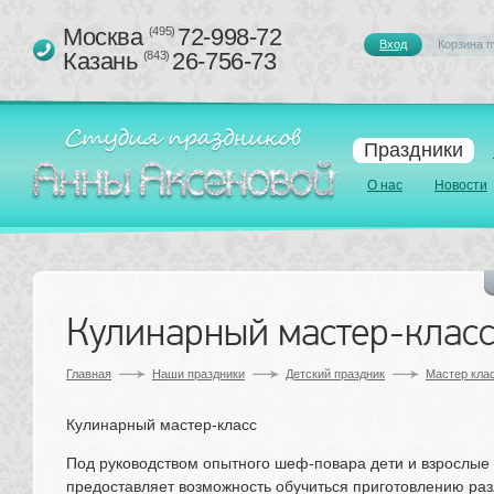
Москва 
72-998-72
(495)
Вход
Корзина п
Казань 
26-756-73
(843)
Праздники
О нас
Новости
Кулинарный мастер-класс
Главная
Наши праздники
Детский праздник
Мастер кла
Кулинарный мастер-класс
Под руководством опытного шеф-повара дети и взрослые 
предоставляет возможность обучиться приготовлению различ