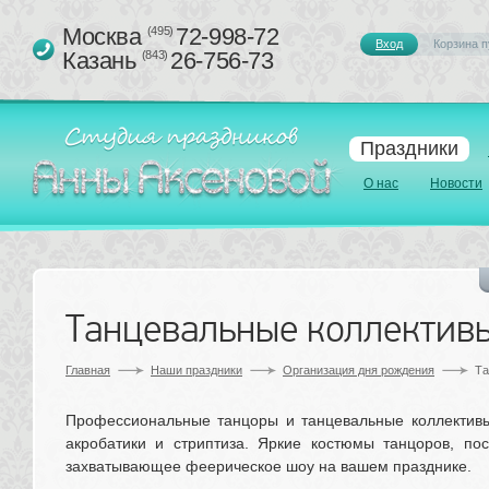
Москва 
72-998-72
(495)
Вход
Корзина п
Казань 
26-756-73
(843)
Праздники
О нас
Новости
Танцевальные коллектив
Главная
Наши праздники
Организация дня рождения
Та
Профессиональные танцоры и танцевальные коллективы 
акробатики и стриптиза. Яркие костюмы танцоров, по
захватывающее феерическое шоу на вашем празднике.