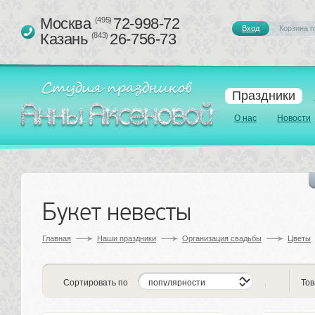
Москва 
72-998-72
(495)
Вход
Корзина п
Казань 
26-756-73
(843)
Праздники
О нас
Новости
Букет невесты
Главная
Наши праздники
Организация свадьбы
Цветы
Сортировать по
Тов