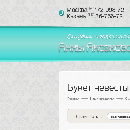
Москва 
72-998-72
(495)
Казань 
26-756-73
(843)
Букет невесты
Главная
Наши праздники
Ор
Сортировать по