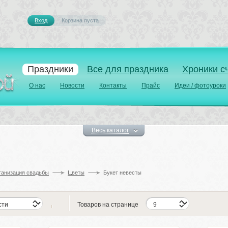
Вход
Корзина пуста 
Праздники
Все для праздника
Хроники с
О нас
Новости
Контакты
Прайс
Идеи / фотоуроки
Весь каталог
ганизация свадьбы
Цветы
Букет невесты
Товаров на странице