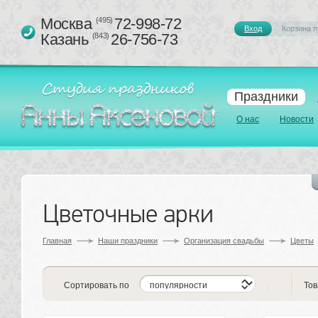
Москва 
72-998-72
(495)
Вход
Корзина п
Казань 
26-756-73
(843)
Праздники
О нас
Новости
Цветочные арки
Главная
Наши праздники
Организация свадьбы
Цветы
Сортировать по
Тов