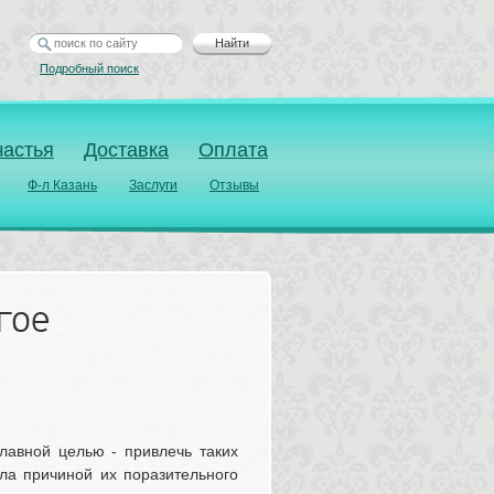
Найти
Подробный поиск
частья
Доставка
Оплата
Ф-л Казань
Заслуги
Отзывы
гое
лавной целью - привлечь таких 
ла причиной их поразительного 