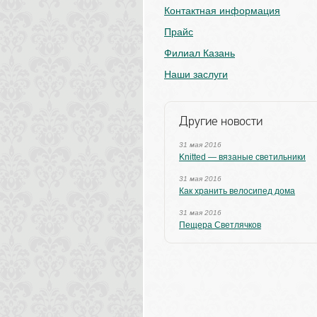
Контактная информация
Прайс
Филиал Казань
Наши заслуги
Другие новости
31 мая 2016
Knitted — вязаные светильники
31 мая 2016
Как хранить велосипед дома
31 мая 2016
Пещера Светлячков