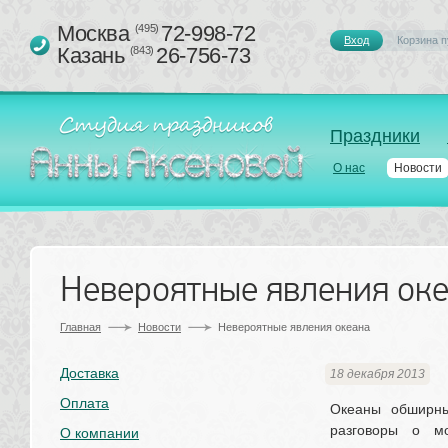
Москва 
72-998-72
(495)
Вход
Корзина п
Казань 
26-756-73
(843)
Праздники
О нас
Новости
Невероятные явления ок
Главная
Новости
Невероятные явления океана
Доставка
18 декабря 2013
Оплата
Океаны обширны
разговоры о м
О компании