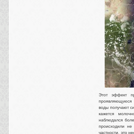
Этот эффект п
проявляющуюся в
воды получают си
кажется молочн
наблюдался боле
происходили не 
частности, это н