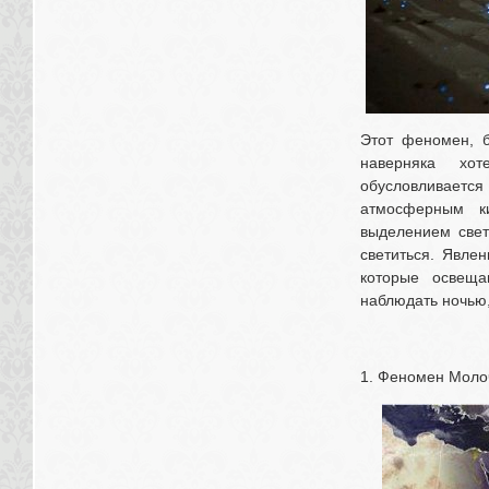
Этот феномен, б
наверняка хот
обусловливает
атмосферным ки
выделением свет
светиться. Явле
которые освеща
наблюдать ночью,
1. Феномен Моло