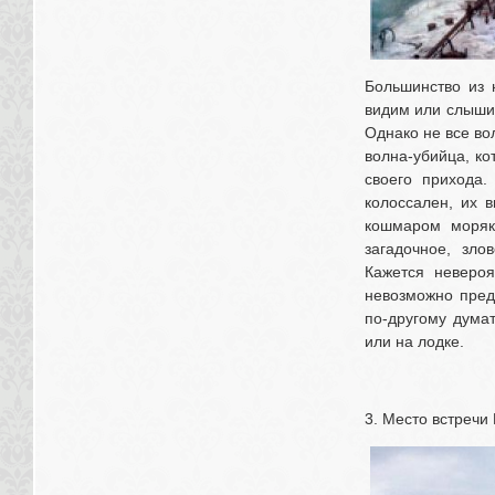
Большинство из н
видим или слышим 
Однако не все во
волна-убийца, кот
своего прихода.
колоссален, их 
кошмаром моряко
загадочное, зло
Кажется невероя
невозможно предс
по-другому дума
или на лодке. 
3. Место встречи