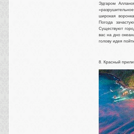
Эдгаром Алланом
«разрушительное 
широкая воронка
Погода зачасту
Существуют город
вас на дно океан
голову идея пойт
8. Красный прили