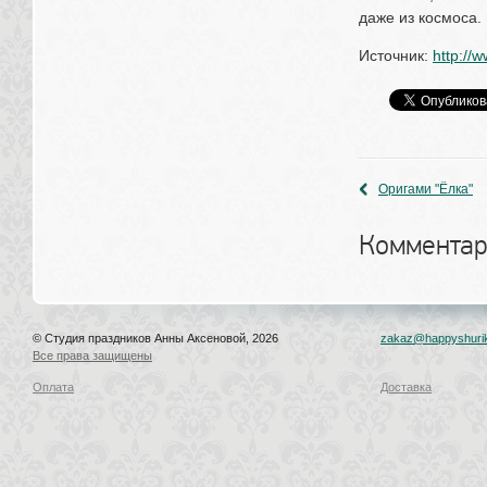
даже из космоса.
Источник: 
http://
Оригами "Ёлка"
Комментар
© Студия праздников Анны Аксеновой, 2026
zakaz@happyshurik
Все права защищены
Оплата
Доставка