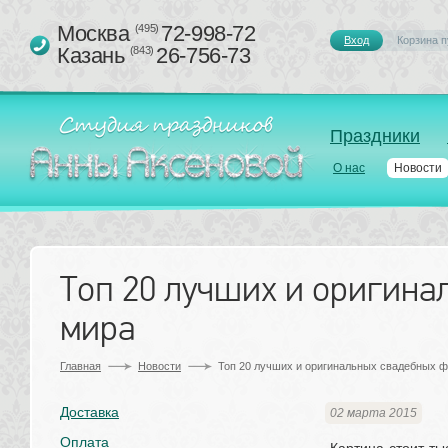
Москва 
72-998-72
(495)
Вход
Корзина п
Казань 
26-756-73
(843)
Праздники
О нас
Новости
Топ 20 лучших и оригина
мира
Главная
Новости
Топ 20 лучших и оригинальных свадебных 
Доставка
02 марта 2015
Оплата