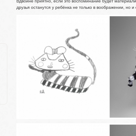
Вдвойне приятно, если это воспоминание будет материализо
друзья останутся у ребёнка не только в воображении, но 