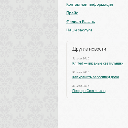
Контактная информация
Прайс
Филиал Казань
Наши заслуги
Другие новости
31 мая 2016
Knitted — вязаные светильники
31 мая 2016
Как хранить велосипед дома
31 мая 2016
Пещера Светлячков