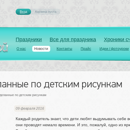
Вход
Корзина пуста 
Праздники
Все для праздника
Хроники с
О нас
Новости
Контакты
Прайс
Идеи / фотоуроки
ланные по детским рисункам
деланные по детским рисункам
09 февраля 2016
Каждый родитель знает, что дети любят выдумывать себе в
они проводят немало времени. И это, пожалуй, одно из ярк