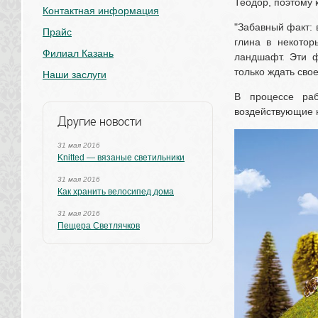
Теодор, поэтому
Контактная информация
"Забавный факт: 
Прайс
глина в некотор
Филиал Казань
ландшафт. Эти ф
только ждать сво
Наши заслуги
В процессе раб
воздействующие н
Другие новости
31 мая 2016
Knitted — вязаные светильники
31 мая 2016
Как хранить велосипед дома
31 мая 2016
Пещера Светлячков