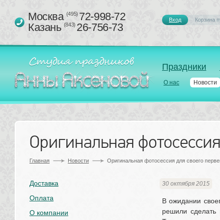
Москва 
72-998-72
(495)
Вход
Корзина п
Казань 
26-756-73
(843)
Праздники
О нас
Новости
Оригинальная фотосессия
Главная
Новости
Оригинальная фотосессия для своего перве
Доставка
30 октября 2015
Оплата
В ожидании свое
решили сделать 
О компании