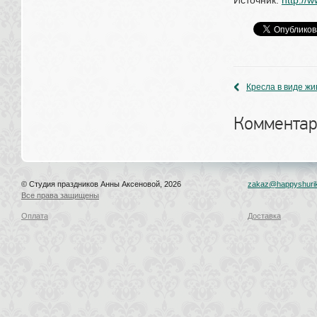
Источник: 
http://
Кресла в виде ж
Комментар
© Студия праздников Анны Аксеновой, 2026
zakaz@happyshurik
Все права защищены
Оплата
Доставка