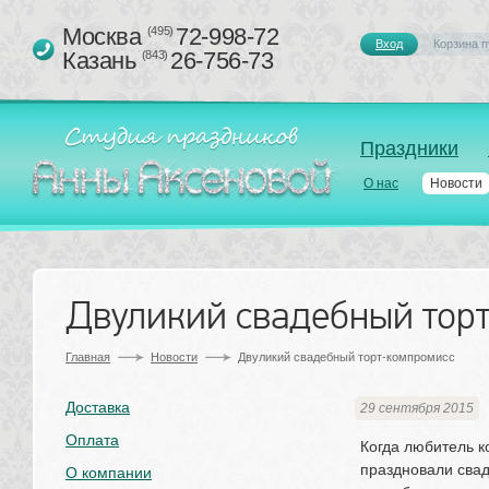
Москва 
72-998-72
(495)
Вход
Корзина п
Казань 
26-756-73
(843)
Праздники
О нас
Новости
Двуликий свадебный тор
Главная
Новости
Двуликий свадебный торт-компромисс
Доставка
29 сентября 2015
Оплата
Когда любитель к
праздновали свад
О компании