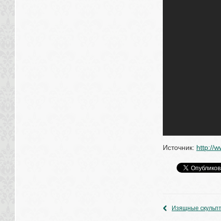
Источник: 
http://
Изящные скульпт