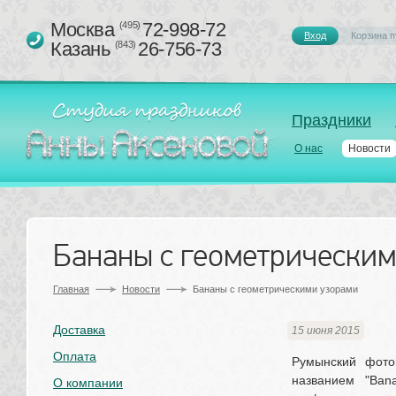
Москва 
72-998-72
(495)
Вход
Корзина п
Казань 
26-756-73
(843)
Праздники
О нас
Новости
Бананы с геометрическим
Главная
Новости
Бананы с геометрическими узорами
Доставка
15 июня 2015
Оплата
Румынский фото
названием "Ban
О компании