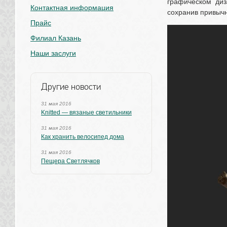
графическом диз
Контактная информация
сохранив привыч
Прайс
Филиал Казань
Наши заслуги
Другие новости
31 мая 2016
Knitted — вязаные светильники
31 мая 2016
Как хранить велосипед дома
31 мая 2016
Пещера Светлячков