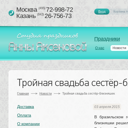
Москва 
72-998-72
(495)
Вход
Корзина п
Казань 
26-756-73
(843)
Праздники
О нас
Новости
Тройная свадьба сестёр-
Главная
Новости
Тройная свадьба сестёр-близняшек
Доставка
03 апреля 2015
Оплата
В бразильском г
близняшки решил
О компании