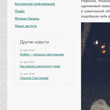
Рафаэла, Рошель
Контактная информация
одинаковый макия
Прайс
в суматошной обс
подобрали себе р
Филиал Казань
Наши заслуги
Другие новости
31 мая 2016
Knitted — вязаные светильники
31 мая 2016
Как хранить велосипед дома
31 мая 2016
Пещера Светлячков