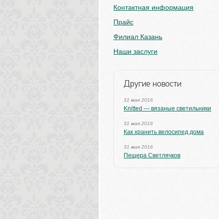
Контактная информация
Прайс
Филиал Казань
Наши заслуги
Другие новости
31 мая 2016
Knitted — вязаные светильники
31 мая 2016
Как хранить велосипед дома
31 мая 2016
Пещера Светлячков