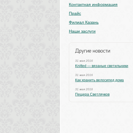
Контактная информация
Прайс
Филиал Казань
Наши заслуги
Другие новости
31 мая 2016
Knitted — вязаные светильники
31 мая 2016
Как хранить велосипед дома
31 мая 2016
Пещера Светлячков