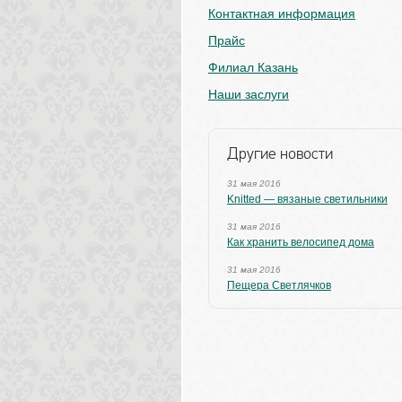
Контактная информация
Прайс
Филиал Казань
Наши заслуги
Другие новости
31 мая 2016
Knitted — вязаные светильники
31 мая 2016
Как хранить велосипед дома
31 мая 2016
Пещера Светлячков