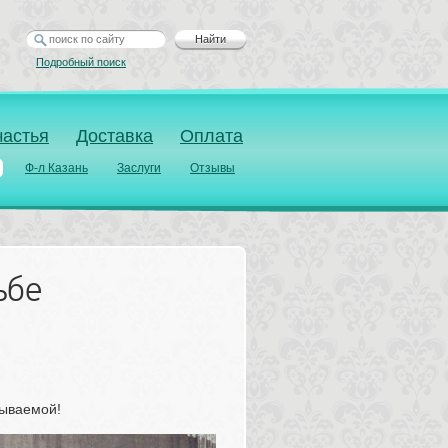
Найти
Подробный поиск
частья
Доставка
Оплата
Ф-л Казань
Заслуги
Отзывы
ьбе
бываемой!