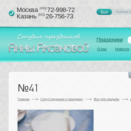
Москва 
72-998-72
(495)
Вход
Корзина п
Казань 
26-756-73
(843)
Праздники
О нас
Новости
№41
Главная
Сопутствующее к празднику 
Все для свадьбы