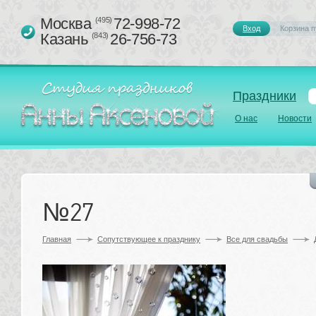
Москва 
72-998-72
(495)
Вход
Корзина п
Казань 
26-756-73
(843)
Праздники
О нас
Новости
№27
Главная
Сопутствующее к празднику 
Все для свадьбы