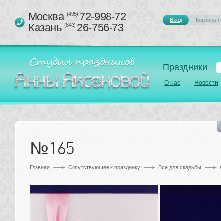
Москва 
72-998-72
(495)
Вход
Корзина п
Казань 
26-756-73
(843)
Праздники
О нас
Новости
№165
Главная
Сопутствующее к празднику 
Все для свадьбы