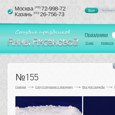
Москва 
72-998-72
(495)
Вход
Корзина п
Казань 
26-756-73
(843)
Праздники
О нас
Новости
№155
Главная
Сопутствующее к празднику 
Все для свадьбы