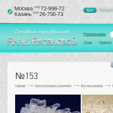
Москва 
72-998-72
(495)
Вход
Корзина п
Казань 
26-756-73
(843)
Праздники
О нас
Новости
№153
Главная
Сопутствующее к празднику 
Все для свадьбы