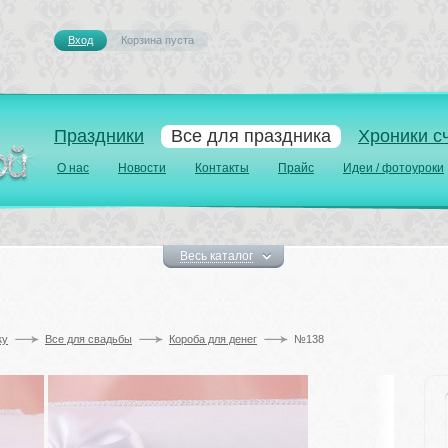
Вход
Корзина пуста 
Праздники
Все для праздника
Хроники с
О нас
Новости
Контакты
Прайс
Идеи / фотоуроки
Весь каталог
у 
Все для свадьбы
Короба для денег
№138