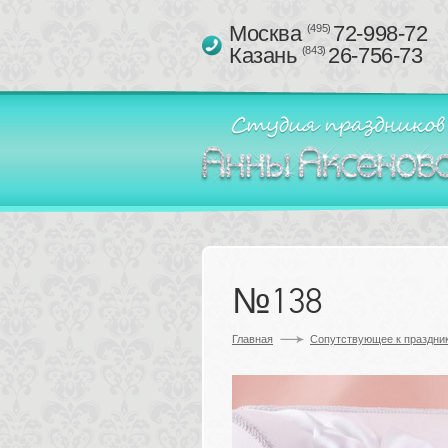
Москва 
72-998-72
(495)
Казань 
26-756-73
(843)
№138
Главная
Сопутствующее к праздник