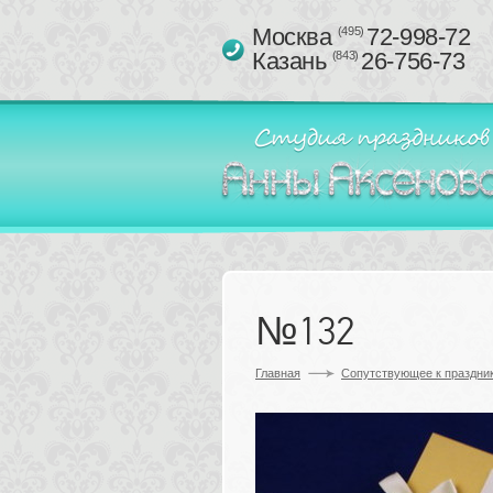
Москва 
72-998-72
(495)
Казань 
26-756-73
(843)
№132
Главная
Сопутствующее к праздник