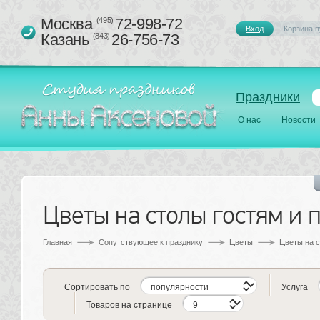
Москва 
72-998-72
(495)
Вход
Корзина п
Казань 
26-756-73
(843)
Праздники
О нас
Новости
Цветы на столы гостям и
Главная
Сопутствующее к празднику 
Цветы
Цветы на с
Сортировать по
Услуга
Товаров на странице