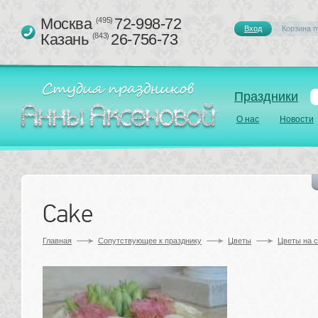
Москва 
72-998-72
(495)
Вход
Корзина п
Казань 
26-756-73
(843)
Праздники
О нас
Новости
Cake 
Главная
Сопутствующее к празднику 
Цветы
Цветы на с