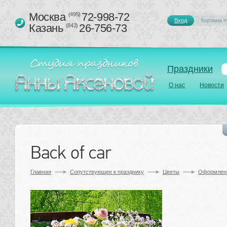
Москва 
72-998-72
(495)
Вход
Корзина п
Казань 
26-756-73
(843)
Праздники
О нас
Новости
Back of car
Главная
Сопутствующее к празднику 
Цветы
Оформлен