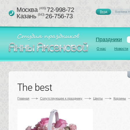
Москва 
72-998-72
(495)
Вход
Корзина п
Казань 
26-756-73
(843)
Праздники
О нас
Новости
The best 
Главная
Сопутствующее к празднику 
Цветы
Корзины