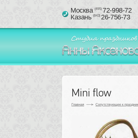
Москва 
72-998-72
(495)
Казань 
26-756-73
(843)
Mini flow
Главная
Сопутствующее к праздник