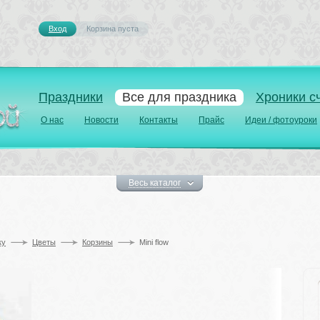
Вход
Корзина пуста 
Праздники
Все для праздника
Хроники с
О нас
Новости
Контакты
Прайс
Идеи / фотоуроки
Весь каталог
у 
Цветы
Корзины
Mini flow