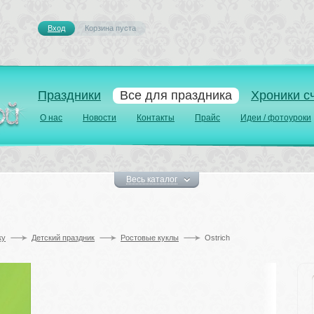
Вход
Корзина пуста 
Праздники
Все для праздника
Хроники с
О нас
Новости
Контакты
Прайс
Идеи / фотоуроки
Весь каталог
у 
Детский праздник
Ростовые куклы
Ostrich