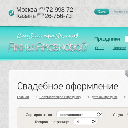
Москва 
72-998-72
(495)
Вход
Корзина п
Казань 
26-756-73
(843)
Праздники
О нас
Новости
Свадебное оформление
Главная
Сопутствующее к празднику 
Детский праздник
Сортировать по
Услуга
Товаров на странице