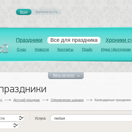
Вход
Корзина пуста 
Праздники
Все для праздника
Хроники с
О нас
Новости
Контакты
Прайс
Идеи / фотоуроки
Весь каталог
праздники
у 
Детский праздник
Оформление шарами
Календарные праздники
Услуга