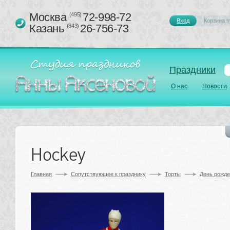
Москва 
72-998-72
(495)
Вход
Корзина п
Казань 
26-756-73
(843)
Праздники
О нас
Новости
Hockey
Главная
Сопутствующее к празднику 
Торты
День рожд