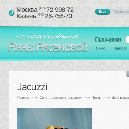
Москва 
72-998-72
(495)
Вход
Корзина п
Казань 
26-756-73
(843)
Праздники
О нас
Новости
Jacuzzi
Главная
Сопутствующее к празднику 
Торты
День рожд