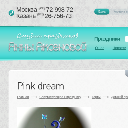
Москва 
72-998-72
(495)
Вход
Корзина п
Казань 
26-756-73
(843)
Праздники
О нас
Новости
Pink dream 
Главная
Сопутствующее к празднику 
Торты
Детский пр