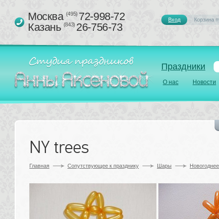
Москва 
72-998-72
(495)
Вход
Корзина п
Казань 
26-756-73
(843)
Праздники
О нас
Новости
NY trees
Главная
Сопутствующее к празднику 
Шары
Новогодне