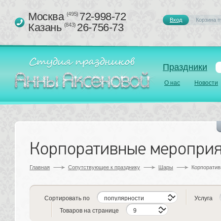
Москва 
72-998-72
(495)
Вход
Корзина п
Казань 
26-756-73
(843)
Праздники
О нас
Новости
Корпоративные меропри
Главная
Сопутствующее к празднику 
Шары
Корпоратив
Сортировать по
Услуга
Товаров на странице