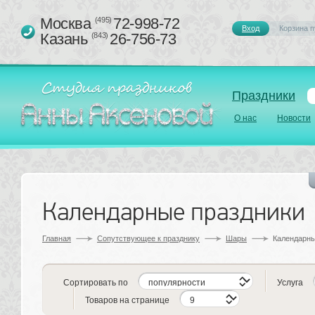
Москва 
72-998-72
(495)
Вход
Корзина п
Казань 
26-756-73
(843)
Праздники
О нас
Новости
Календарные праздники
Главная
Сопутствующее к празднику 
Шары
Календарны
Сортировать по
Услуга
Товаров на странице