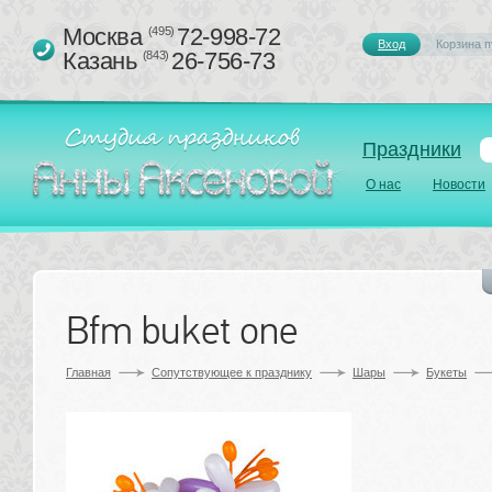
Москва 
72-998-72
(495)
Вход
Корзина п
Казань 
26-756-73
(843)
Праздники
О нас
Новости
Bfm buket one
Главная
Сопутствующее к празднику 
Шары
Букеты