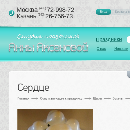
Москва 
72-998-72
(495)
Вход
Корзина п
Казань 
26-756-73
(843)
Праздники
О нас
Новости
Сердце
Главная
Сопутствующее к празднику 
Шары
Букеты